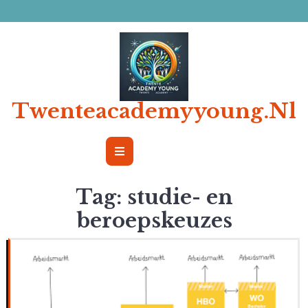
Ga
naar
de
inhoud
Twenteacademyyoung.nl
Open
Button
Tag:
studie- en
beroepskeuzes