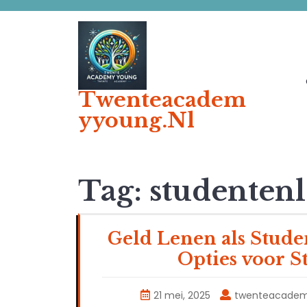
Ga
naar
de
inhoud
Twenteacadem
Yyoung.nl
Tag:
studenten
Geld Lenen als Stude
Opties voor 
21 mei, 2025
twenteacade