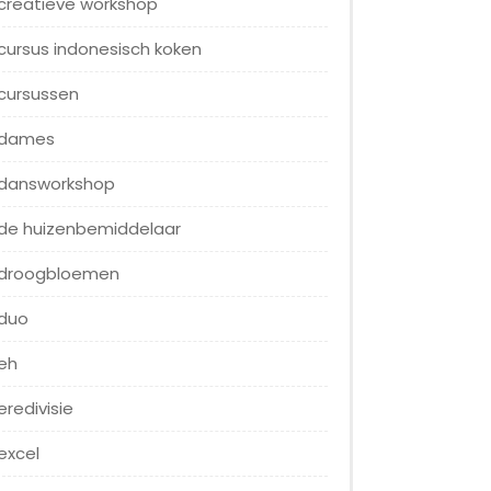
creatieve workshop
cursus indonesisch koken
cursussen
dames
dansworkshop
de huizenbemiddelaar
droogbloemen
duo
eh
eredivisie
excel