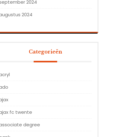
september 2024
augustus 2024
Categorieën
acryl
ado
ajax
ajax fc twente
associate degree