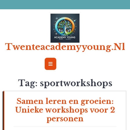
Ga
naar
de
inhoud
Twenteacademyyoung.nl
Open
Button
Tag:
sportworkshops
Samen leren en groeien:
Unieke workshops voor 2
personen