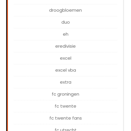
droogbloemen
duo
eh
eredivisie
excel
excel vba
extra
fc groningen
fc twente
fc twente fans
fc utrecht