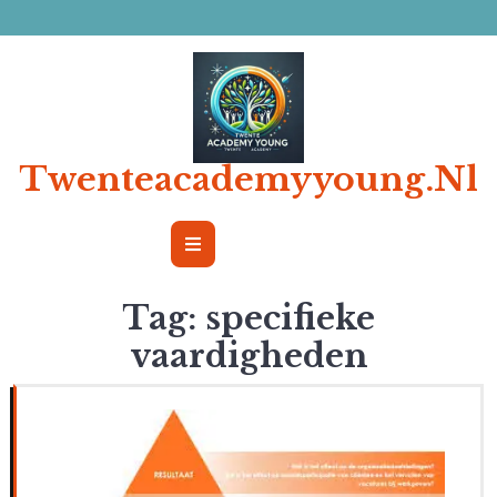
Ga
naar
de
inhoud
Twenteacademyyoung.nl
Open
Button
Tag:
specifieke
vaardigheden