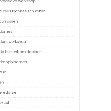
creatieve workshop
cursus indonesisch koken
cursussen
dames
dansworkshop
de huizenbemiddelaar
droogbloemen
duo
eh
eredivisie
excel