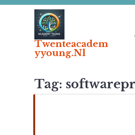
Ga
naar
de
inhoud
Twenteacadem
Yyoung.nl
Tag:
softwarepr