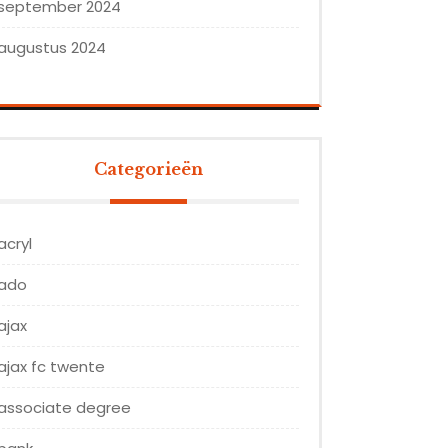
september 2024
augustus 2024
Categorieën
acryl
ado
ajax
ajax fc twente
associate degree