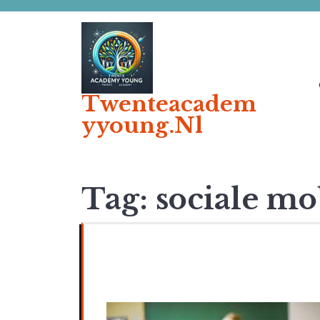
Ga
naar
de
inhoud
Twenteacadem
Yyoung.nl
Tag:
sociale mob