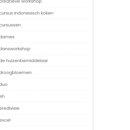
creatieve workshop
cursus indonesisch koken
cursussen
dames
dansworkshop
de huizenbemiddelaar
droogbloemen
duo
eh
eredivisie
excel