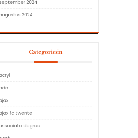
september 2024
augustus 2024
Categorieën
acryl
ado
ajax
ajax fc twente
associate degree