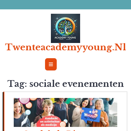
Ga
naar
de
inhoud
Twenteacademyyoung.nl
Open
Button
Tag:
sociale evenementen