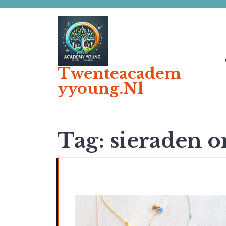
Ga
naar
de
inhoud
Twenteacadem
Yyoung.nl
Tag:
sieraden 