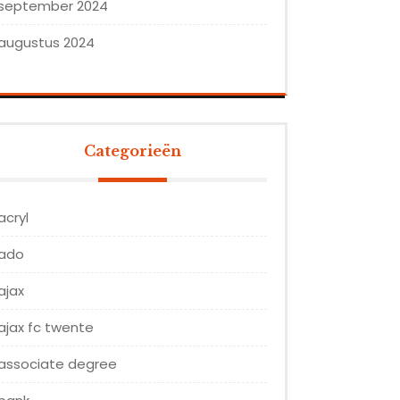
september 2024
augustus 2024
Categorieën
acryl
ado
ajax
ajax fc twente
associate degree