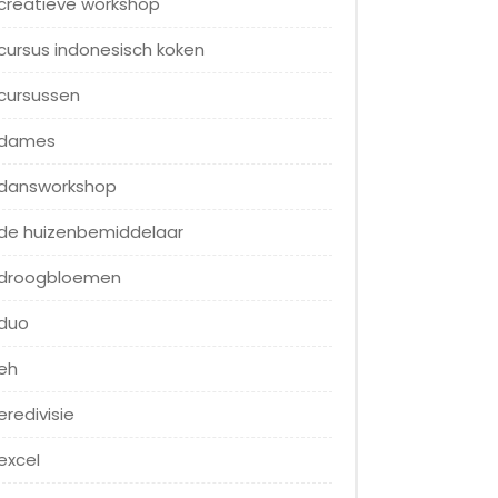
creatieve workshop
cursus indonesisch koken
cursussen
dames
dansworkshop
de huizenbemiddelaar
droogbloemen
duo
eh
eredivisie
excel