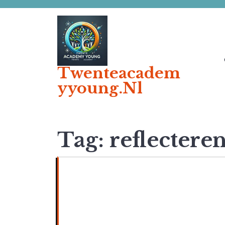
Ga
naar
de
inhoud
Twenteacadem
Yyoung.nl
Tag:
reflecteren