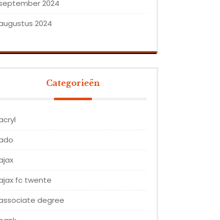
september 2024
augustus 2024
Categorieën
acryl
ado
ajax
ajax fc twente
associate degree