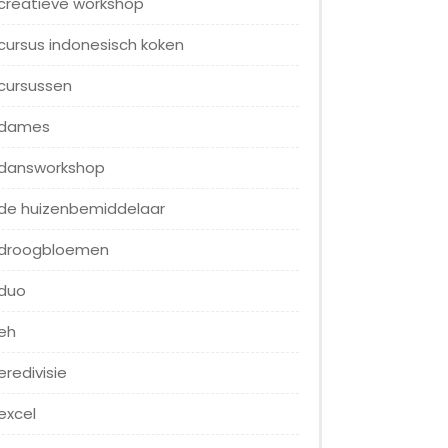
creatieve workshop
cursus indonesisch koken
cursussen
dames
dansworkshop
de huizenbemiddelaar
droogbloemen
duo
eh
eredivisie
excel