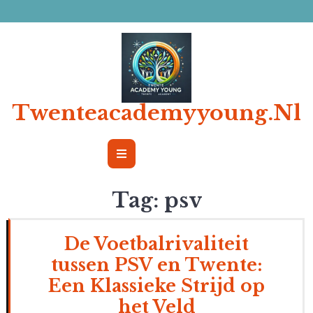
Ga
naar
de
inhoud
Twenteacademyyoung.nl
Open
Button
Tag:
psv
De Voetbalrivaliteit
tussen PSV en Twente:
Een Klassieke Strijd op
het Veld