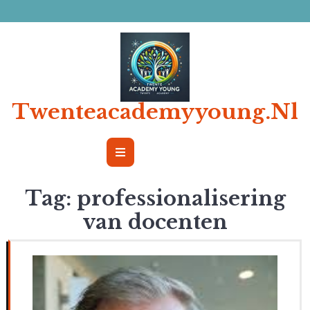
Ga
naar
de
inhoud
Twenteacademyyoung.nl
Open
Button
Tag:
professionalisering
van docenten