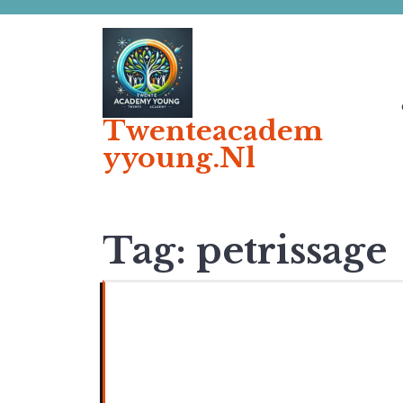
Ga
naar
de
inhoud
Twenteacadem
Yyoung.nl
Tag:
petrissage