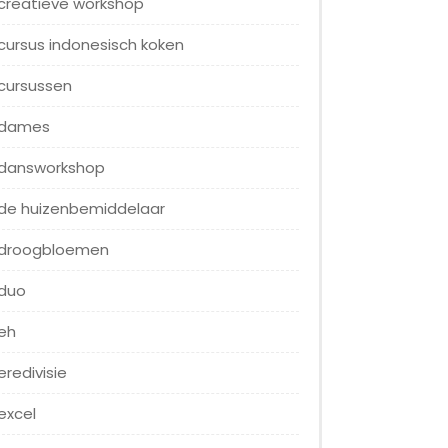
creatieve workshop
cursus indonesisch koken
cursussen
dames
dansworkshop
de huizenbemiddelaar
droogbloemen
duo
eh
eredivisie
excel