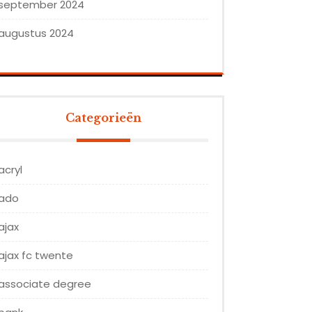
september 2024
augustus 2024
Categorieën
acryl
ado
ajax
ajax fc twente
associate degree