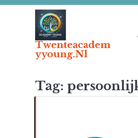
Ga
naar
de
inhoud
Twenteacadem
Yyoung.nl
Tag:
persoonli