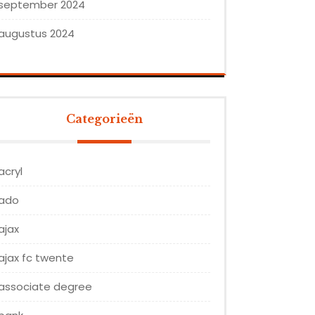
september 2024
augustus 2024
Categorieën
acryl
ado
ajax
ajax fc twente
associate degree