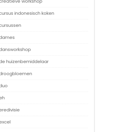
creatieve workshop
cursus indonesisch koken
cursussen
dames
dansworkshop
de huizenbemiddelaar
droogbloemen
duo
eh
eredivisie
excel