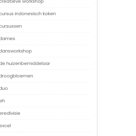
creatieve workshop
cursus indonesisch koken
cursussen
dames
dansworkshop
de huizenbemiddelaar
droogbloemen
duo
eh
eredivisie
excel