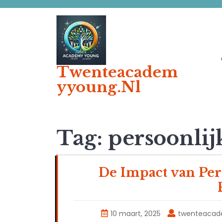
Ga
naar
de
inhoud
Twenteacadem
Yyoung.nl
Tag:
persoonlijk
De Impact van Per
10 maart, 2025
twenteaca