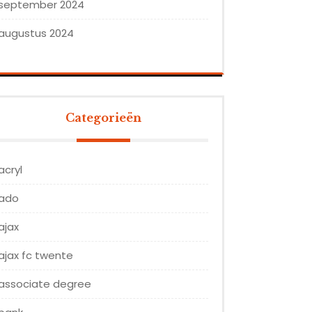
september 2024
augustus 2024
Categorieën
acryl
ado
ajax
ajax fc twente
associate degree