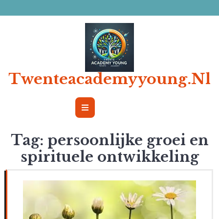
Ga
naar
de
inhoud
Twenteacademyyoung.nl
Open
Button
Tag:
persoonlijke groei en
spirituele ontwikkeling