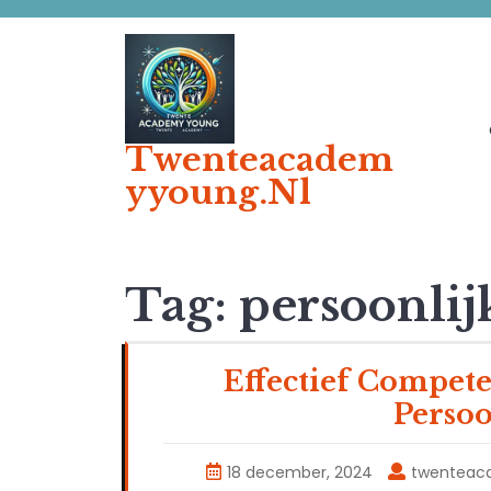
Ga
naar
de
inhoud
Twenteacadem
Yyoung.nl
Tag:
persoonlij
Effectief Compet
Persoo
18 december, 2024
twenteac