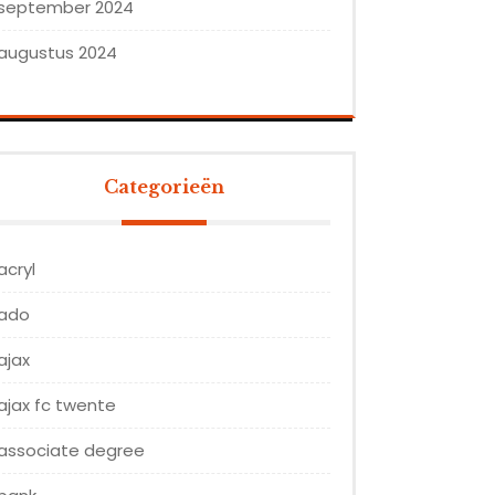
september 2024
augustus 2024
Categorieën
acryl
ado
ajax
ajax fc twente
associate degree