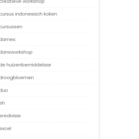
creatieve workshop
cursus indonesisch koken
cursussen
dames
dansworkshop
de huizenbemiddelaar
droogbloemen
duo
eh
eredivisie
excel