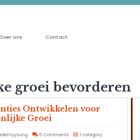
Over ons
Contact
ke groei bevorderen
enties Ontwikkelen voor
nlijke Groei
ademyyoung
0 Comments
1 category