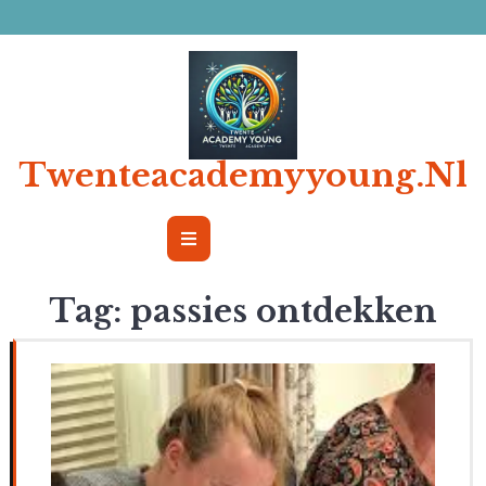
Ga
naar
de
inhoud
Twenteacademyyoung.nl
Open
Button
Tag:
passies ontdekken