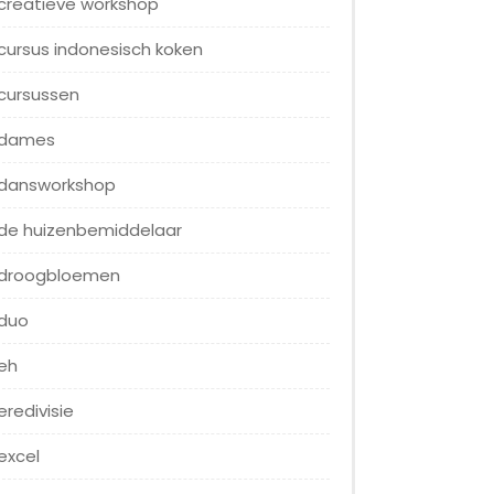
creatieve workshop
cursus indonesisch koken
cursussen
dames
dansworkshop
de huizenbemiddelaar
droogbloemen
duo
eh
eredivisie
excel