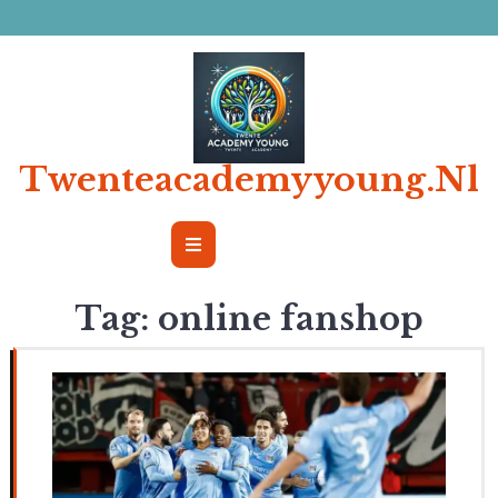
Ga
naar
de
inhoud
Twenteacademyyoung.nl
Open
Button
Tag:
online fanshop