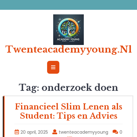
Ga
naar
de
inhoud
Twenteacademyyoung.nl
Open
Button
Tag:
onderzoek doen
Financieel Slim Lenen als
Student: Tips en Advies
20 april, 2025
twenteacademyyoung
0