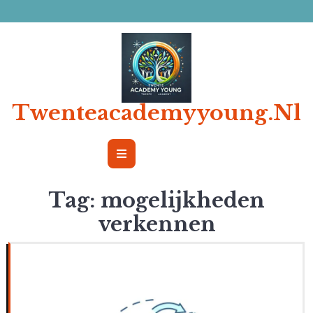
Ga
naar
de
inhoud
Twenteacademyyoung.nl
Open
Button
Tag:
mogelijkheden
verkennen