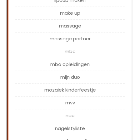
lipdub maken
make up
massage
massage partner
mbo
mbo opleidingen
mijn duo
mozaiek kinderfeestje
mvv
nac
nagelstyliste