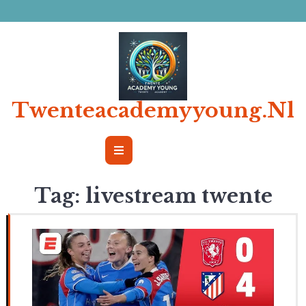
Ga
naar
de
inhoud
Twenteacademyyoung.nl
Open
Button
Tag:
livestream twente