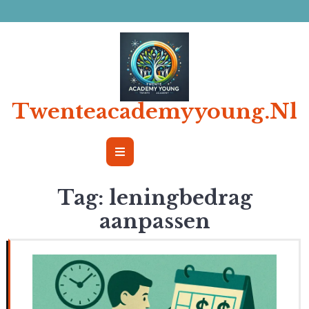
Ga
naar
de
inhoud
Twenteacademyyoung.nl
Open
Button
Tag:
leningbedrag
aanpassen