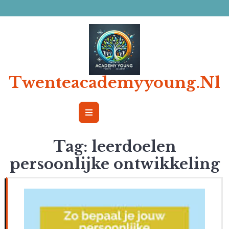
Ga
naar
de
inhoud
Twenteacademyyoung.nl
Open
Button
Tag:
leerdoelen
persoonlijke ontwikkeling