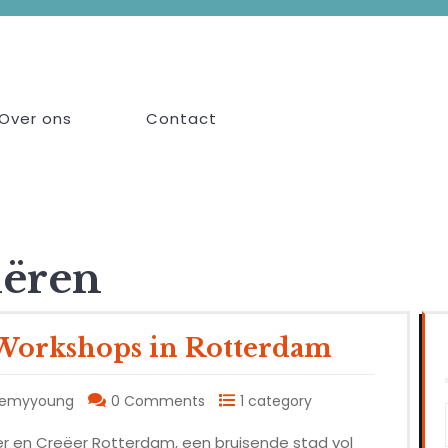
Over ons
Contact
iëren
 Workshops in Rotterdam
demyyoung
0 Comments
1 category
r en Creëer Rotterdam, een bruisende stad vol