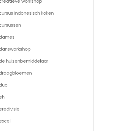
creatieve workshop
cursus indonesisch koken
cursussen
dames
dansworkshop
de huizenbemiddelaar
droogbloemen
duo
eh
eredivisie
excel