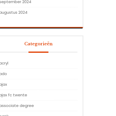
september 2024
augustus 2024
Categorieën
acryl
ado
ajax
ajax fc twente
associate degree