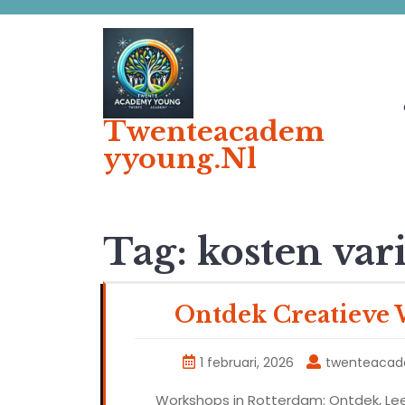
Ga
naar
de
inhoud
Twenteacadem
Yyoung.nl
Tag:
kosten var
Ontdek Creatieve
1 februari, 2026
twenteaca
Workshops in Rotterdam: Ontdek, Lee