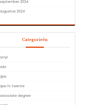
september 2024
augustus 2024
Categorieën
acryl
ado
ajax
ajax fc twente
associate degree