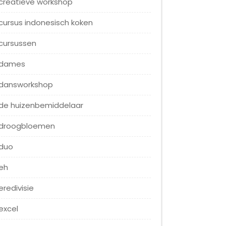
creatieve workshop
cursus indonesisch koken
cursussen
dames
dansworkshop
de huizenbemiddelaar
droogbloemen
duo
eh
eredivisie
excel