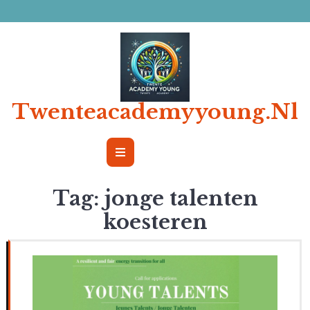
Ga
naar
de
inhoud
Twenteacademyyoung.nl
Open
Button
Tag:
jonge talenten
koesteren