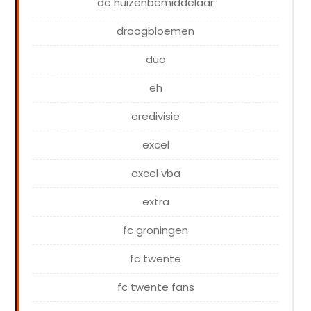
de huizenbemiddelaar
droogbloemen
duo
eh
eredivisie
excel
excel vba
extra
fc groningen
fc twente
fc twente fans