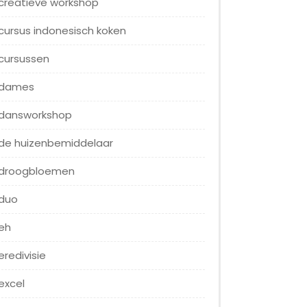
creatieve workshop
cursus indonesisch koken
cursussen
dames
dansworkshop
de huizenbemiddelaar
droogbloemen
duo
eh
eredivisie
excel