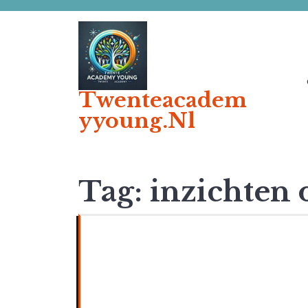
Ga
naar
de
inhoud
Twenteacadem
Yyoung.nl
Tag:
inzichten