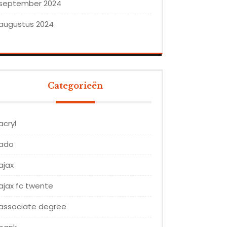
september 2024
augustus 2024
Categorieën
acryl
ado
ajax
ajax fc twente
associate degree