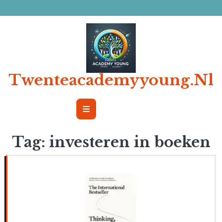
Ga
naar
de
inhoud
Twenteacademyyoung.nl
Open
Button
Tag:
investeren in boeken