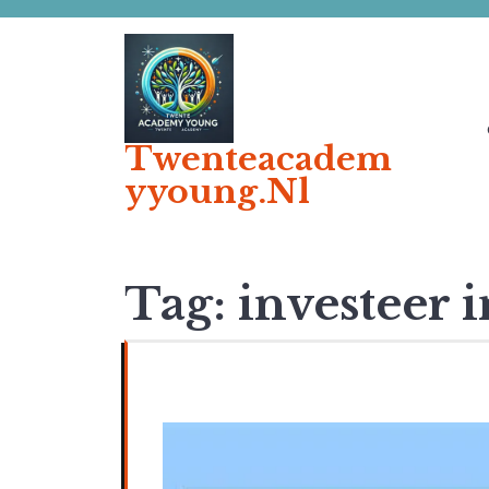
Ga
naar
de
inhoud
Twenteacadem
Yyoung.nl
Tag:
investeer i