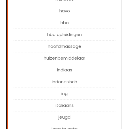
havo
hbo
hbo opleidingen
hoofdmassage
huizenbemiddelaar
indiaas
indonesisch
ing
italiaans
jeugd
jong twente