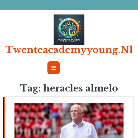
Ga
naar
de
inhoud
Twenteacademyyoung.nl
Open
Button
Tag:
heracles almelo