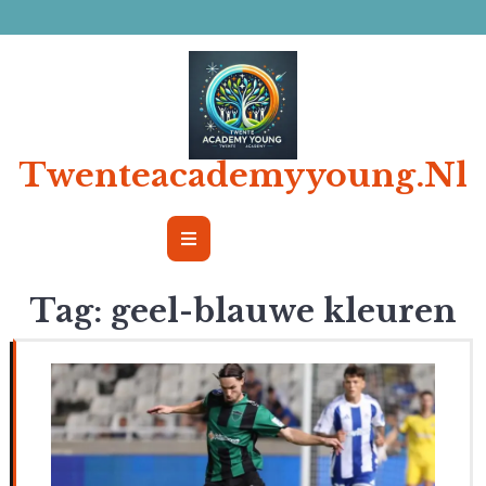
Ga
naar
de
inhoud
Twenteacademyyoung.nl
Open
Button
Tag:
geel-blauwe kleuren