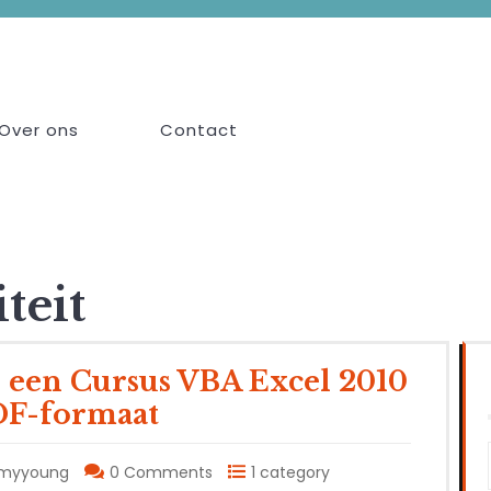
Over ons
Contact
teit
 een Cursus VBA Excel 2010
DF-formaat
myyoung
0 Comments
1 category