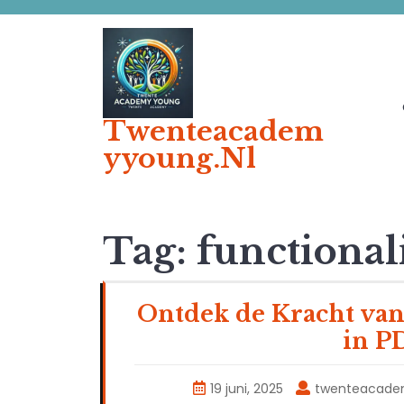
Ga
naar
de
inhoud
Twenteacadem
Yyoung.nl
Tag:
functionali
Ontdek de Kracht van
in P
19 juni, 2025
twenteacade