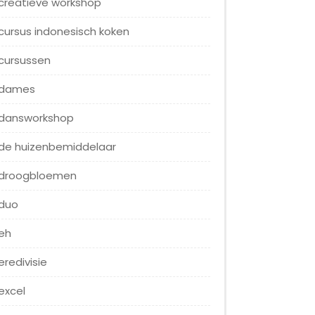
creatieve workshop
cursus indonesisch koken
cursussen
dames
dansworkshop
de huizenbemiddelaar
droogbloemen
duo
eh
eredivisie
excel