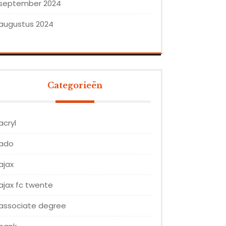
september 2024
augustus 2024
Categorieën
acryl
ado
ajax
ajax fc twente
associate degree