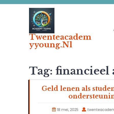
Ga
naar
de
inhoud
Twenteacadem
Yyoung.nl
Tag:
financieel
Geld lenen als stude
ondersteunin
18 mei, 2025
twenteacade