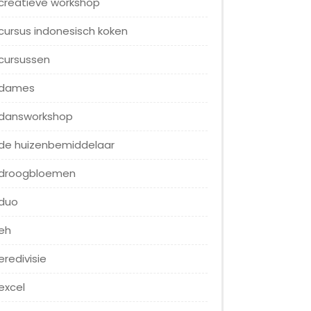
creatieve workshop
cursus indonesisch koken
cursussen
dames
dansworkshop
de huizenbemiddelaar
droogbloemen
duo
eh
eredivisie
excel