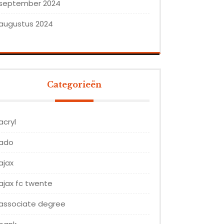
september 2024
augustus 2024
Categorieën
acryl
ado
ajax
ajax fc twente
associate degree