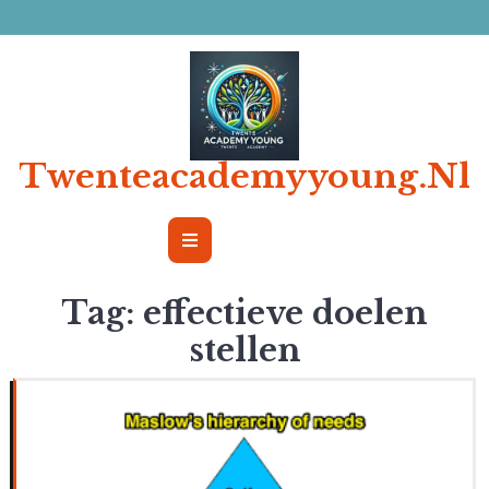
Ga
naar
de
inhoud
Twenteacademyyoung.nl
Open
Button
Tag:
effectieve doelen
stellen