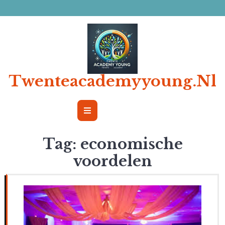
Ga
naar
de
inhoud
Twenteacademyyoung.nl
Open
Button
Tag:
economische
voordelen