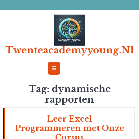
Ga
naar
de
inhoud
Twenteacademyyoung.nl
Open
Button
Tag:
dynamische
rapporten
Leer Excel
Programmeren met Onze
Cursus