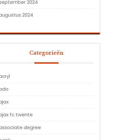
september 2024
augustus 2024
Categorieën
acryl
ado
ajax
ajax fc twente
associate degree