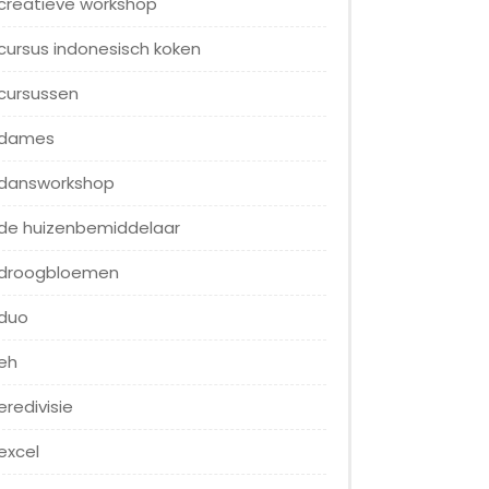
creatieve workshop
cursus indonesisch koken
cursussen
dames
dansworkshop
de huizenbemiddelaar
droogbloemen
duo
eh
eredivisie
excel