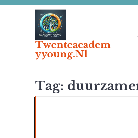
Ga
naar
de
inhoud
Twenteacadem
Yyoung.nl
Tag:
duurzame