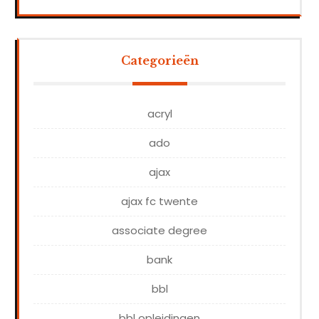
Categorieën
acryl
ado
ajax
ajax fc twente
associate degree
bank
bbl
bbl opleidingen