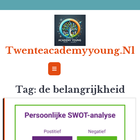
Ga
naar
de
inhoud
Twenteacademyyoung.nl
Open
Button
Tag:
de belangrijkheid