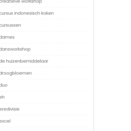
creatieve workshop
cursus indonesisch koken
cursussen
dames
dansworkshop
de huizenbemiddelaar
droogbloemen
duo
eh
eredivisie
excel