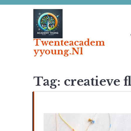
Ga
naar
de
inhoud
Twenteacadem
Yyoung.nl
Tag:
creatieve 