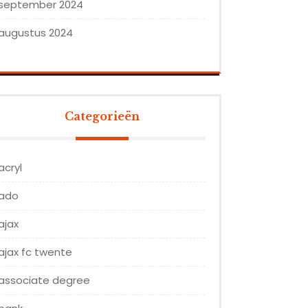
september 2024
augustus 2024
Categorieën
acryl
ado
ajax
ajax fc twente
associate degree