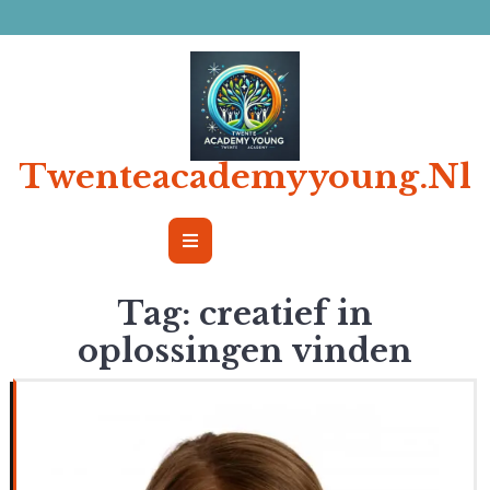
Ga
naar
de
inhoud
Twenteacademyyoung.nl
Open
Button
Tag:
creatief in
oplossingen vinden