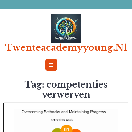
Ga
naar
de
inhoud
Twenteacademyyoung.nl
Open
Button
Tag:
competenties
verwerven