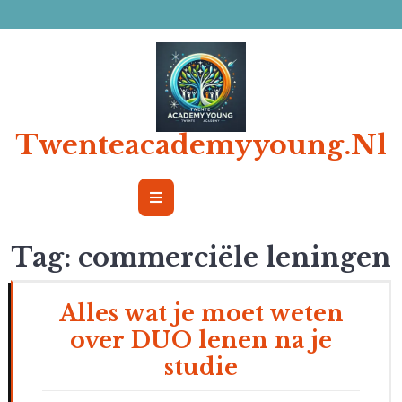
Ga
naar
de
inhoud
Twenteacademyyoung.nl
Open
Button
Tag:
commerciële leningen
Alles wat je moet weten
over DUO lenen na je
studie