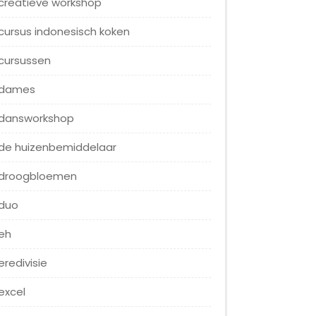
creatieve workshop
cursus indonesisch koken
cursussen
dames
dansworkshop
de huizenbemiddelaar
droogbloemen
duo
eh
eredivisie
excel