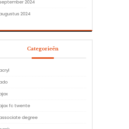
september 2024
augustus 2024
Categorieën
acryl
ado
ajax
ajax fc twente
associate degree