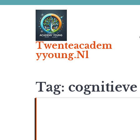
Ga
naar
de
inhoud
Twenteacadem
Yyoung.nl
Tag:
cognitieve