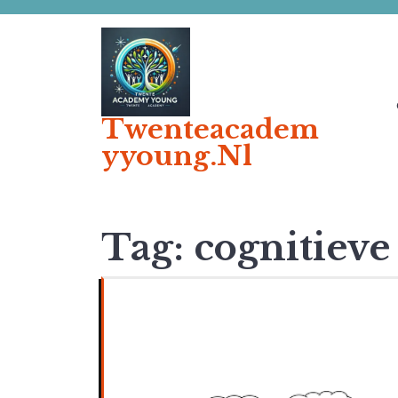
Ga
naar
de
inhoud
Twenteacadem
Yyoung.nl
Tag:
cognitieve