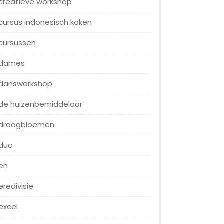
creatieve workshop
cursus indonesisch koken
cursussen
dames
dansworkshop
de huizenbemiddelaar
droogbloemen
duo
eh
eredivisie
excel