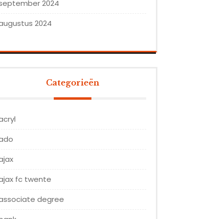
september 2024
augustus 2024
Categorieën
acryl
ado
ajax
ajax fc twente
associate degree