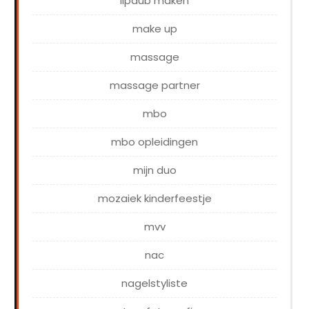
lipdub maken
make up
massage
massage partner
mbo
mbo opleidingen
mijn duo
mozaiek kinderfeestje
mvv
nac
nagelstyliste