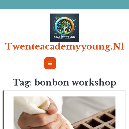
Ga
naar
de
inhoud
Twenteacademyyoung.nl
Open
Button
Tag:
bonbon workshop