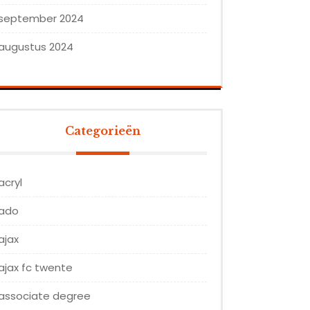
september 2024
augustus 2024
Categorieën
acryl
ado
ajax
ajax fc twente
associate degree