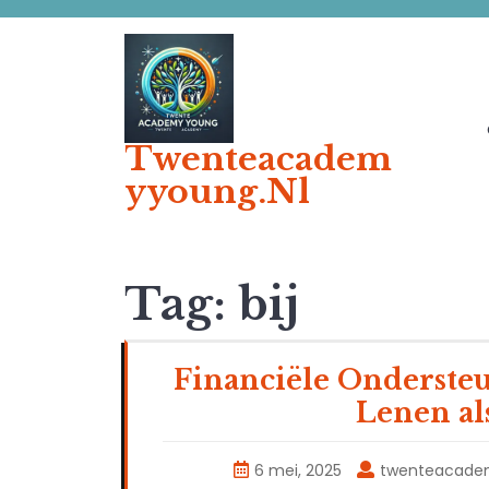
Ga
naar
de
inhoud
Twenteacadem
Yyoung.nl
Tag:
bij
Financiële Onderste
Lenen al
6 mei, 2025
twenteacade