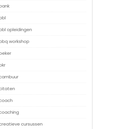
bank
bbl
bbl opleidingen
bbq workshop
beker
bkr
cambuur
citaten
coach
coaching
creatieve cursussen